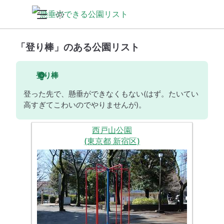
「登り棒」のある公園リスト
登り棒
登った先で、懸垂ができなくもない(はず。たいてい
高すぎてこわいのでやりませんが)。
西戸山公園
(東京都 新宿区)