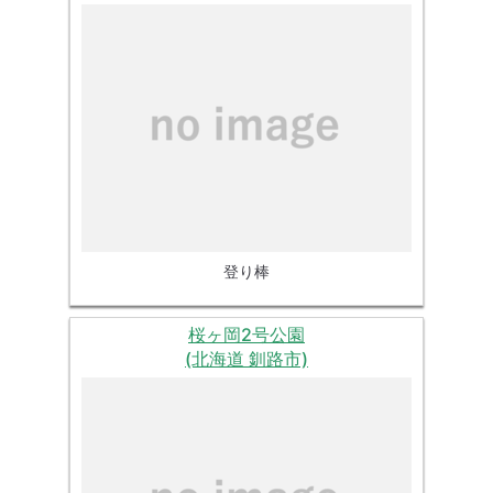
登り棒
桜ヶ岡2号公園
(北海道 釧路市)