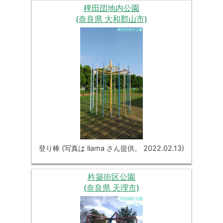
稗田団地内公園
(奈良県 大和郡山市)
登り棒 (写真は llama さん提供。 2022.02.13)
杵築街区公園
(奈良県 天理市)