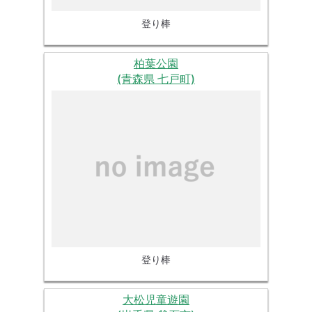
登り棒
柏葉公園
(青森県 七戸町)
登り棒
大松児童遊園