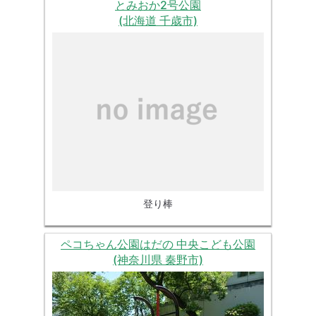
とみおか2号公園
(北海道 千歳市)
登り棒
ペコちゃん公園はだの 中央こども公園
(神奈川県 秦野市)