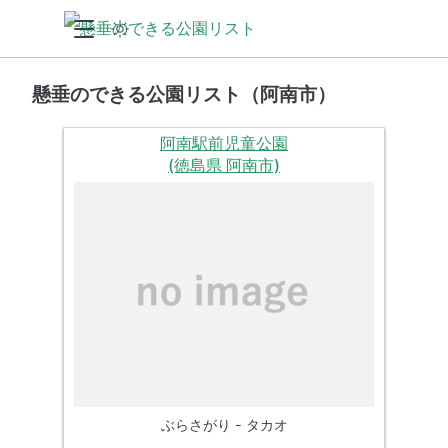
懸垂のできる公園リスト（阿南市）
阿南駅前児童公園
(徳島県 阿南市)
ぶらさがり - タカオ