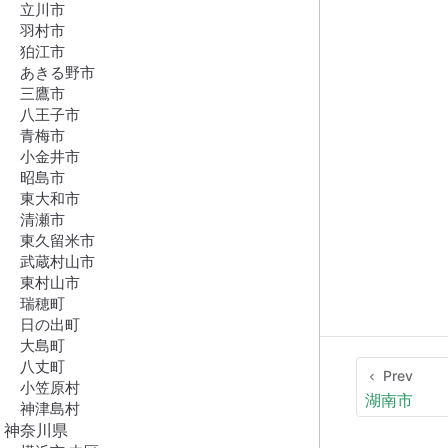
立川市
羽村市
狛江市
あきる野市
三鷹市
八王子市
青梅市
小金井市
昭島市
東大和市
清瀬市
東久留米市
武蔵村山市
東村山市
瑞穂町
日の出町
大島町
八丈町
Prev
小笠原村
湖南市
神津島村
神奈川県