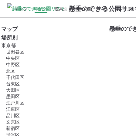
懸垂のできる公園リス
マップ
場所別
遊具別
リンク集
FAQ
アプリ版(iO
懸垂ので
マップ
場所別
東京都
世田谷区
中央区
中野区
北区
千代田区
台東区
大田区
墨田区
江戸川区
江東区
品川区
文京区
新宿区
渋谷区