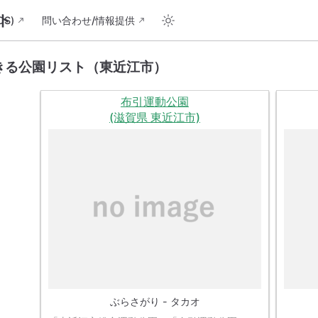
ト
S)
問い合わせ/情報提供
きる公園リスト（東近江市）
布引運動公園
(滋賀県 東近江市)
ぶらさがり - タカオ