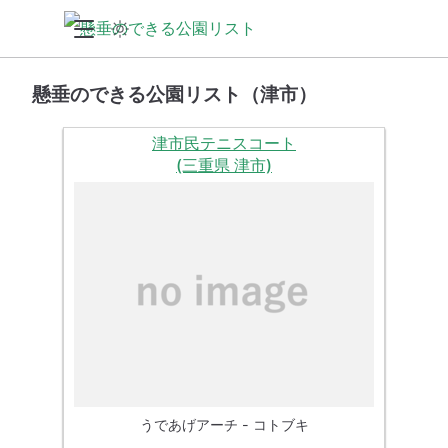
懸垂のできる公園リスト（津市）
津市民テニスコート
(三重県 津市)
うであげアーチ - コトブキ