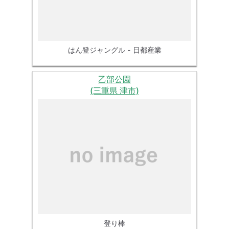
はん登ジャングル - 日都産業
乙部公園
(三重県 津市)
登り棒