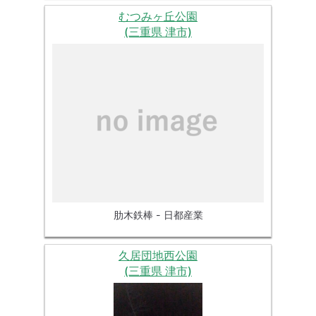
むつみヶ丘公園
(三重県 津市)
肋木鉄棒 - 日都産業
久居団地西公園
(三重県 津市)