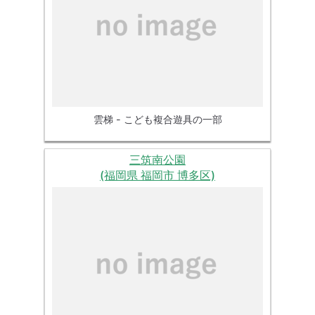
雲梯 - こども複合遊具の一部
三筑南公園
(福岡県 福岡市 博多区)