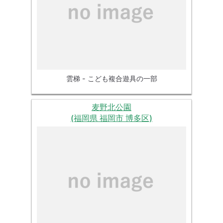
雲梯 - こども複合遊具の一部
麦野北公園
(福岡県 福岡市 博多区)