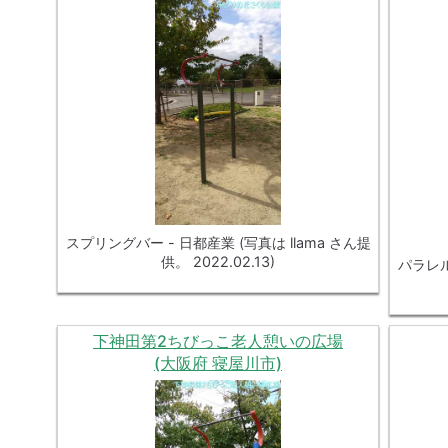
スプリングバー - 日都産業 (写真は llama さん提
供。 2022.02.13)
パラレル
下神田第2ちびっこ老人憩いの広場
(大阪府 寝屋川市)