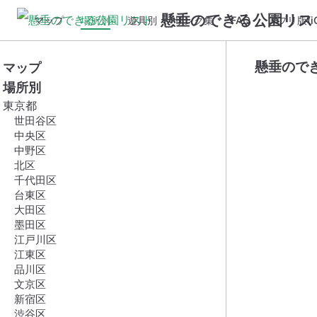
懸垂のできる公園リス
マップ
場所別
遊具別
リンク集
FAQ
アプリ版(iO
懸垂ので
マップ
場所別
東京都
世田谷区
中央区
中野区
北区
千代田区
台東区
大田区
墨田区
江戸川区
江東区
品川区
文京区
新宿区
渋谷区