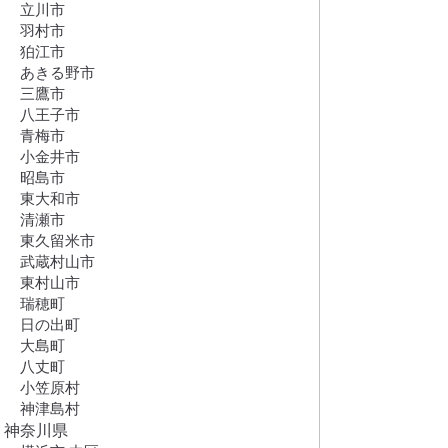
立川市
羽村市
狛江市
あきる野市
三鷹市
八王子市
青梅市
小金井市
昭島市
東大和市
清瀬市
東久留米市
武蔵村山市
東村山市
瑞穂町
日の出町
大島町
八丈町
小笠原村
神津島村
神奈川県