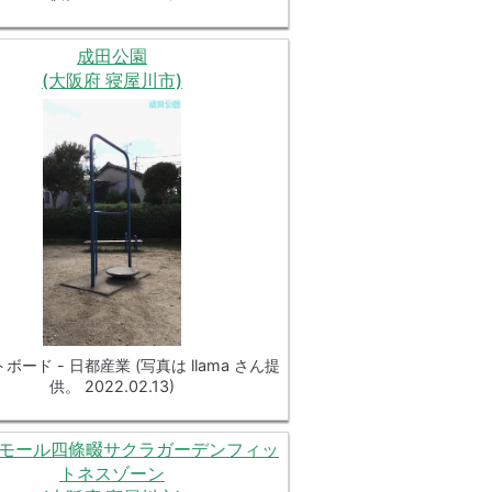
成田公園
(大阪府 寝屋川市)
ボード - 日都産業 (写真は llama さん提
供。 2022.02.13)
モール四條畷サクラガーデンフィッ
トネスゾーン