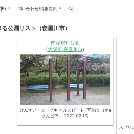
ト
S)
問い合わせ/情報提供
きる公園リスト（寝屋川市）
南寝屋川公園
(大阪府 寝屋川市)
けんすい - コトブキ ヘルスビート (写真は llama
さん提供。 2022.02.13)
スプリン