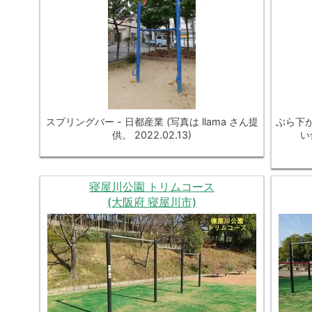
スプリングバー - 日都産業 (写真は llama さん提
ぶら下が
供。 2022.02.13)
い
寝屋川公園 トリムコース
(大阪府 寝屋川市)