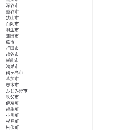
深谷市
熊谷市
狭山市
白岡市
羽生市
蓮田市
蕨市
行田市
越谷市
飯能市
鴻巣市
鶴ヶ島市
草加市
志木市
ふじみ野市
秩父市
伊奈町
越生町
小川町
杉戸町
松伏町