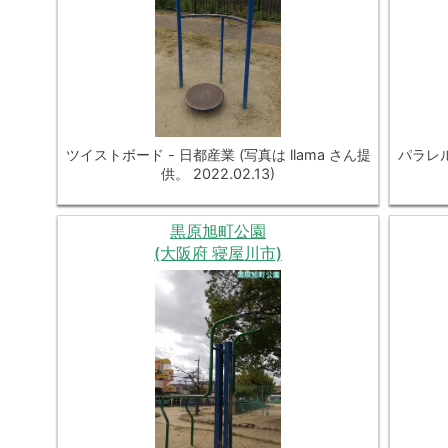
ツイストボード - 日都産業 (写真は llama さん提
パラレル
供。 2022.02.13)
黒原旭町公園
(大阪府 寝屋川市)