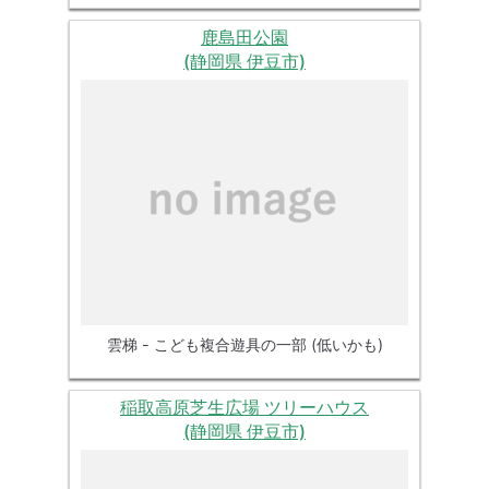
鹿島田公園
(静岡県 伊豆市)
雲梯 - こども複合遊具の一部 (低いかも)
稲取高原芝生広場 ツリーハウス
(静岡県 伊豆市)