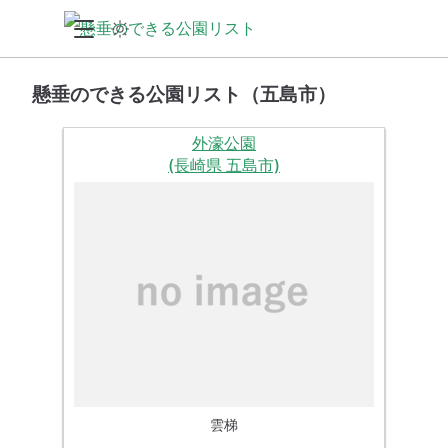
懸垂のできる公園リスト（五島市）
外濠公園
(長崎県 五島市)
雲梯