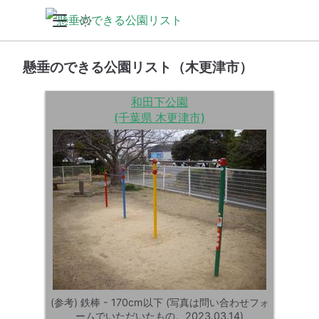
懸垂のできる公園リスト（木更津市）
和田下公園
(千葉県 木更津市)
(参考) 鉄棒 - 170cm以下 (写真は問い合わせフォ
ームでいただいたもの。2023.03.14)