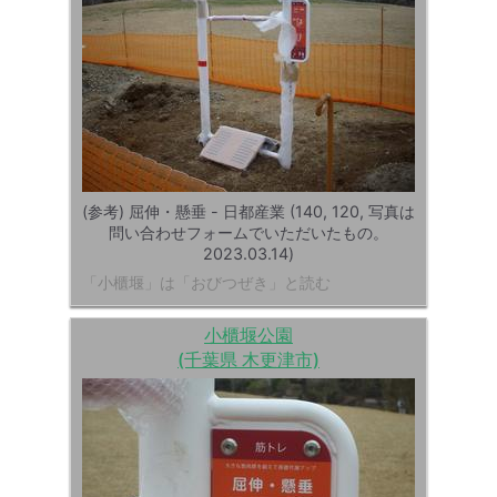
(参考) 屈伸・懸垂 - 日都産業 (140, 120, 写真は
問い合わせフォームでいただいたもの。
2023.03.14)
「小櫃堰」は「おびつぜき」と読む
小櫃堰公園
(千葉県 木更津市)