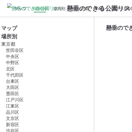
懸垂のできる公園リス
マップ
場所別
遊具別
リンク集
FAQ
アプリ版(iO
懸垂ので
マップ
場所別
東京都
世田谷区
中央区
中野区
北区
千代田区
台東区
大田区
墨田区
江戸川区
江東区
品川区
文京区
新宿区
渋谷区