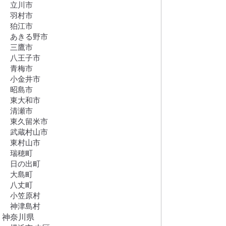
立川市
羽村市
狛江市
あきる野市
三鷹市
八王子市
青梅市
小金井市
昭島市
東大和市
清瀬市
東久留米市
武蔵村山市
東村山市
瑞穂町
日の出町
大島町
八丈町
小笠原村
神津島村
神奈川県