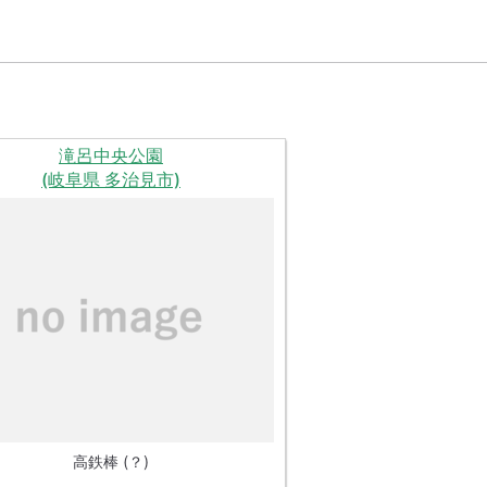
滝呂中央公園
(岐阜県 多治見市)
高鉄棒 (？)