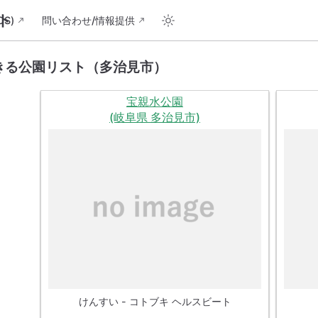
ト
S)
問い合わせ/情報提供
きる公園リスト（多治見市）
宝親水公園
(岐阜県 多治見市)
けんすい - コトブキ ヘルスビート