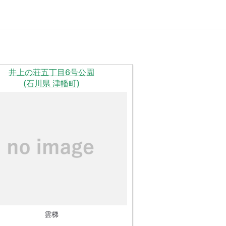
井上の荘五丁目6号公園
(石川県 津幡町)
雲梯