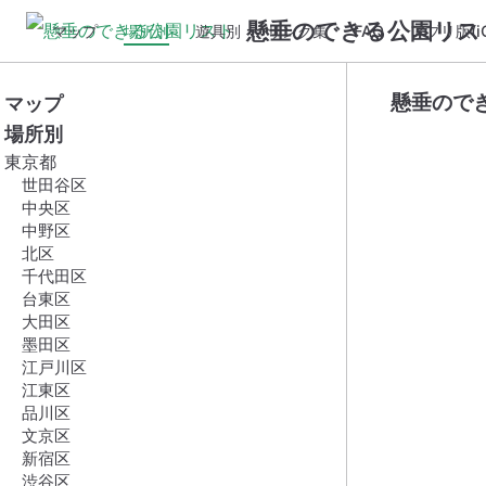
懸垂のできる公園リス
マップ
場所別
遊具別
リンク集
FAQ
アプリ版(iO
懸垂ので
マップ
場所別
東京都
世田谷区
中央区
中野区
北区
千代田区
台東区
大田区
墨田区
江戸川区
江東区
品川区
文京区
新宿区
渋谷区