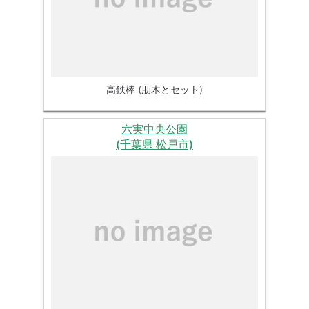
高鉄棒 (肋木とセット)
六実中央公園
(千葉県 松戸市)