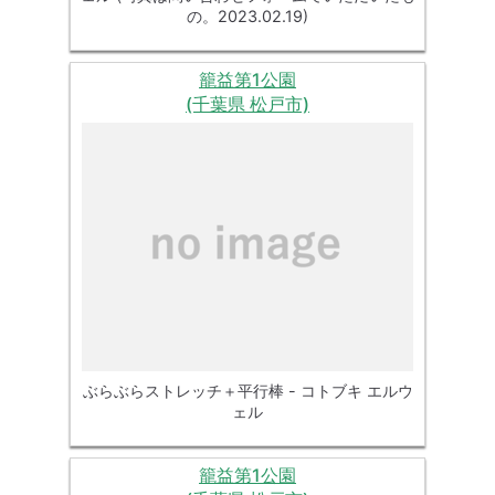
の。2023.02.19)
籠益第1公園
(千葉県 松戸市)
ぶらぶらストレッチ＋平行棒 - コトブキ エルウ
ェル
籠益第1公園