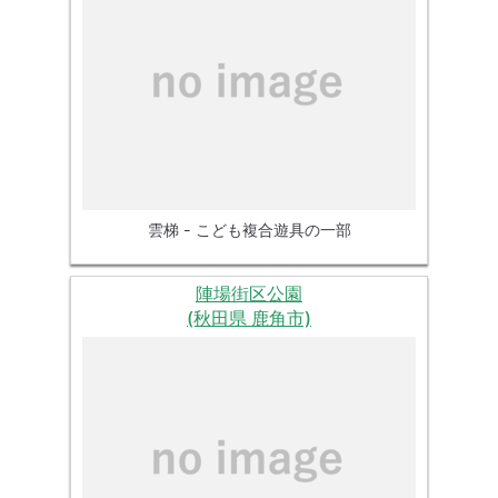
雲梯 - こども複合遊具の一部
陣場街区公園
(秋田県 鹿角市)