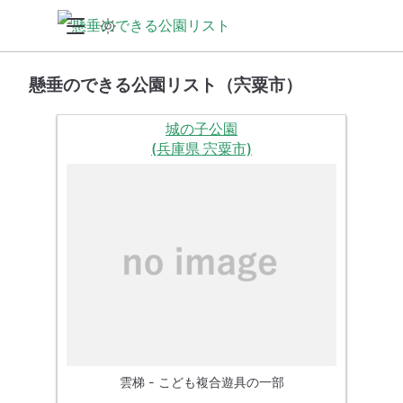
懸垂のできる公園リスト（宍粟市）
城の子公園
(兵庫県 宍粟市)
雲梯 - こども複合遊具の一部