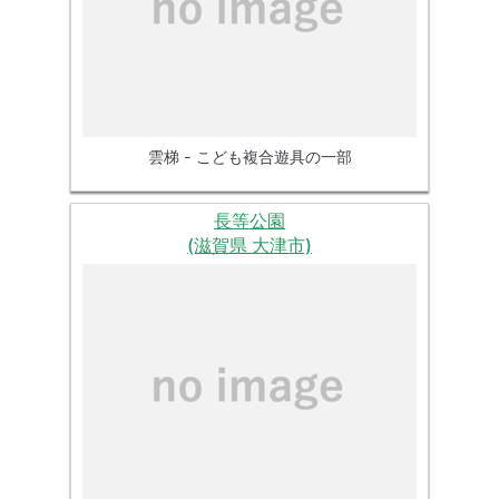
雲梯 - こども複合遊具の一部
長等公園
(滋賀県 大津市)