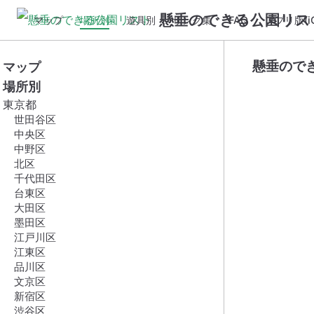
懸垂のできる公園リス
マップ
場所別
遊具別
リンク集
FAQ
アプリ版(iO
懸垂ので
マップ
場所別
東京都
世田谷区
中央区
中野区
北区
千代田区
台東区
大田区
墨田区
江戸川区
江東区
品川区
文京区
新宿区
渋谷区