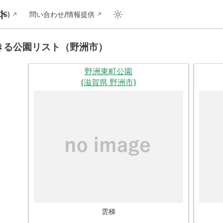
ト
S)
問い合わせ/情報提供
きる公園リスト（野洲市）
野洲東町公園
(滋賀県 野洲市)
雲梯