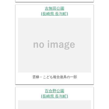
吉無田公園
(長崎県 長与町)
雲梯 - こども複合遊具の一部
百合野公園
(長崎県 長与町)