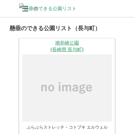
懸垂のできる公園リスト（長与町）
潮井崎公園
(長崎県 長与町)
ぶらぶらストレッチ - コトブキ エルウェル