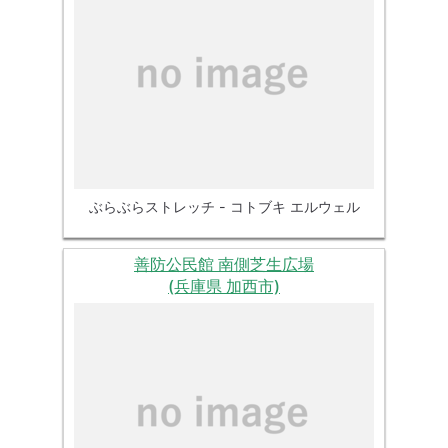
ぶらぶらストレッチ - コトブキ エルウェル
善防公民館 南側芝生広場
(兵庫県 加西市)