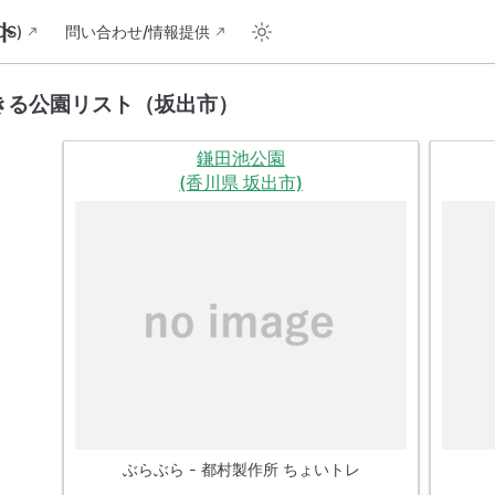
ト
S)
問い合わせ/情報提供
きる公園リスト（坂出市）
鎌田池公園
(香川県 坂出市)
ぶらぶら - 都村製作所 ちょいトレ