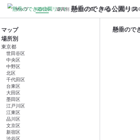
懸垂のできる公園リス
マップ
場所別
遊具別
リンク集
FAQ
アプリ版(iO
懸垂ので
マップ
場所別
東京都
世田谷区
中央区
中野区
北区
千代田区
台東区
大田区
墨田区
江戸川区
江東区
品川区
文京区
新宿区
渋谷区