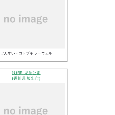
けんすい - コトブキ ソーウェル
鉄砲町児童公園
(香川県 坂出市)