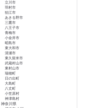
立川市
羽村市
狛江市
あきる野市
三鷹市
八王子市
青梅市
小金井市
昭島市
東大和市
清瀬市
東久留米市
武蔵村山市
東村山市
瑞穂町
日の出町
大島町
八丈町
小笠原村
神津島村
神奈川県