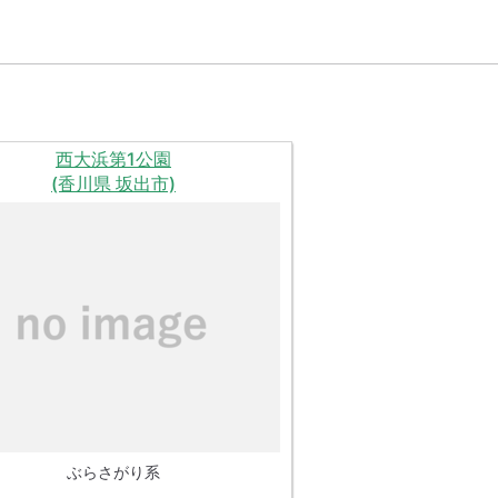
西大浜第1公園
(香川県 坂出市)
ぶらさがり系