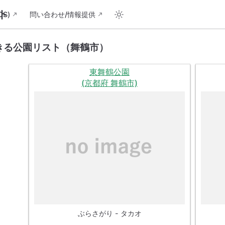
ト
S)
問い合わせ/情報提供
きる公園リスト（舞鶴市）
東舞鶴公園
(京都府 舞鶴市)
ぶらさがり - タカオ