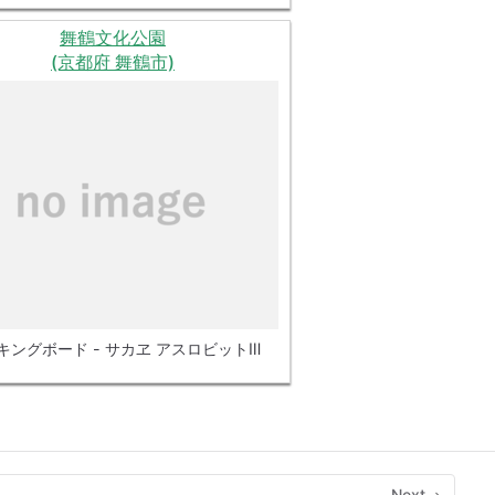
舞鶴文化公園
(京都府 舞鶴市)
キングボード - サカヱ アスロビットⅢ
Next