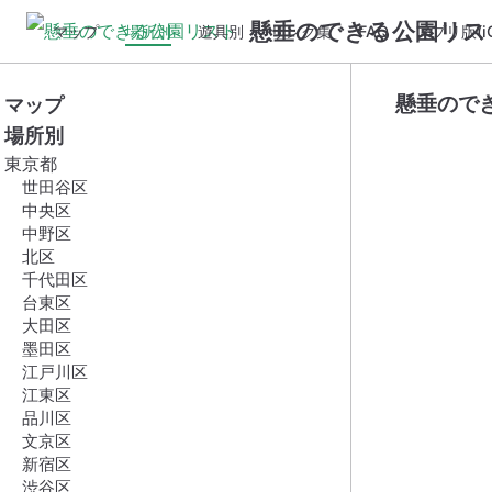
懸垂のできる公園リス
マップ
場所別
遊具別
リンク集
FAQ
アプリ版(iO
懸垂ので
マップ
場所別
東京都
世田谷区
中央区
中野区
北区
千代田区
台東区
大田区
墨田区
江戸川区
江東区
品川区
文京区
新宿区
渋谷区