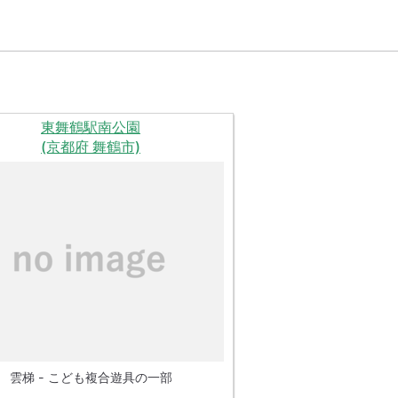
東舞鶴駅南公園
(京都府 舞鶴市)
雲梯 - こども複合遊具の一部