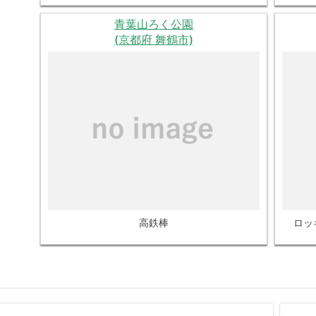
青葉山ろく公園
(京都府 舞鶴市)
高鉄棒
ロッ