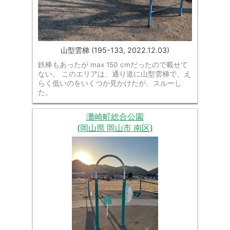
山型雲梯 (195-133, 2022.12.03)
鉄棒もあったが max 150 cmだったので載せて
ない。 このエリアは、通り道に山型雲梯で、え
らく低いのをいくつか見かけたが、スルーし
た。
灘崎町総合公園
(岡山県 岡山市 南区)