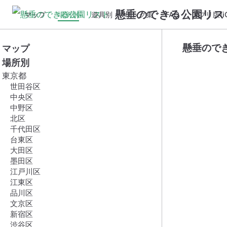
懸垂のできる公園リス
マップ
場所別
遊具別
リンク集
FAQ
アプリ版(iO
懸垂ので
マップ
場所別
東京都
世田谷区
中央区
中野区
北区
千代田区
台東区
大田区
墨田区
江戸川区
江東区
品川区
文京区
新宿区
渋谷区