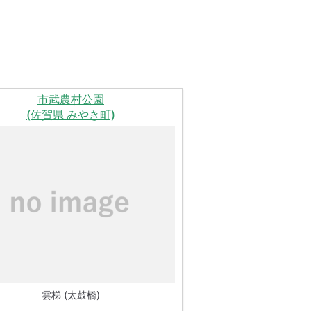
市武農村公園
(佐賀県 みやき町)
雲梯 (太鼓橋)