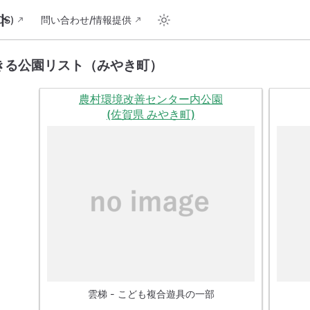
ト
S)
問い合わせ/情報提供
きる公園リスト（みやき町）
農村環境改善センター内公園
(佐賀県 みやき町)
雲梯 - こども複合遊具の一部