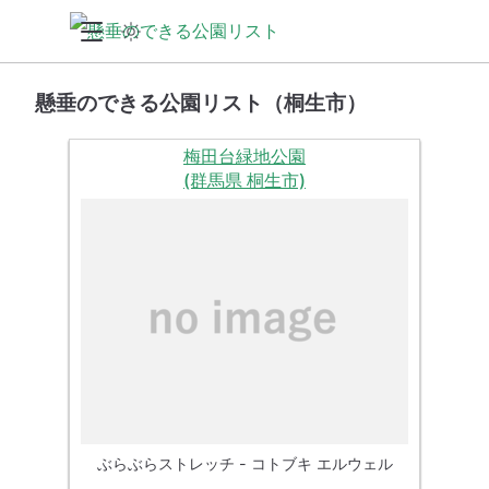
懸垂のできる公園リスト（桐生市）
梅田台緑地公園
(群馬県 桐生市)
ぶらぶらストレッチ - コトブキ エルウェル