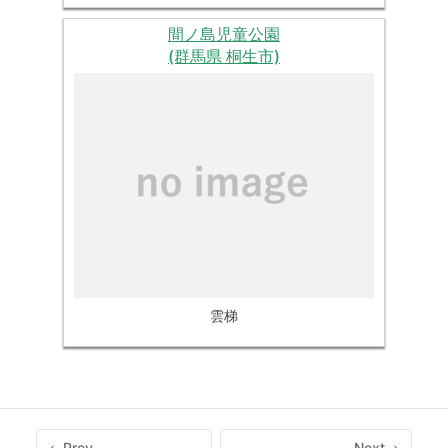
間ノ島児童公園
(群馬県 桐生市)
雲梯
Prev
Next