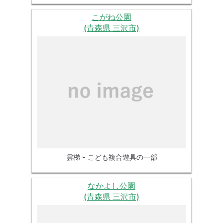
こがね公園
(青森県 三沢市)
雲梯 - こども複合遊具の一部
なかよし公園
(青森県 三沢市)