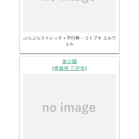
ぶらぶらストレッチ＋平行棒 - コトブキ エルウ
ェル
泉公園
(青森県 三沢市)