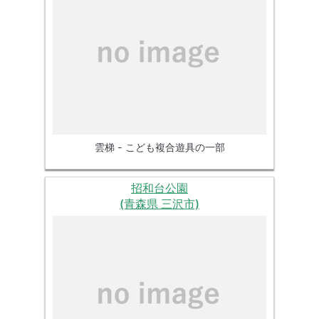
雲梯 - こども複合遊具の一部
招和台公園
(青森県 三沢市)