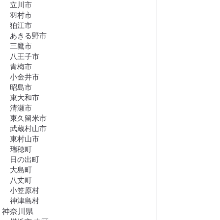
立川市
羽村市
狛江市
あきる野市
三鷹市
八王子市
青梅市
小金井市
昭島市
東大和市
清瀬市
東久留米市
武蔵村山市
東村山市
瑞穂町
日の出町
大島町
八丈町
小笠原村
神津島村
神奈川県