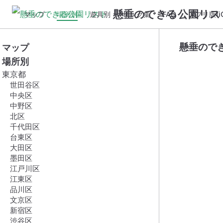
懸垂のできる公園リス
マップ
場所別
遊具別
リンク集
FAQ
アプリ版(iO
懸垂ので
マップ
場所別
東京都
世田谷区
中央区
中野区
北区
千代田区
台東区
大田区
墨田区
江戸川区
江東区
品川区
文京区
新宿区
渋谷区