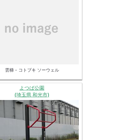
雲梯 - コトブキ ソーウェル
よつば公園
(埼玉県 和光市)