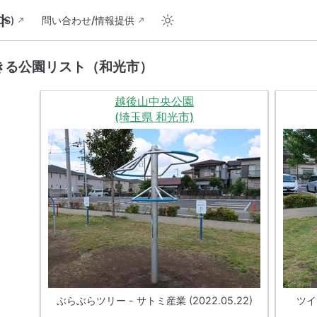
ト
S)
問い合わせ/情報提供
きる公園リスト（和光市）
越後山中央公園
(埼玉県 和光市)
ぶらぶらツリー - サトミ産業 (2022.05.22)
ツイス