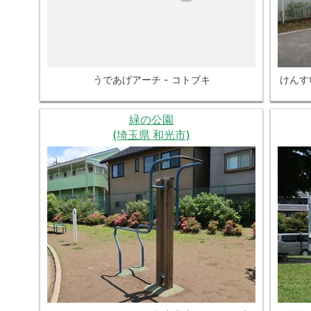
うであげアーチ - コトブキ
けんすい
緑の公園
(埼玉県 和光市)