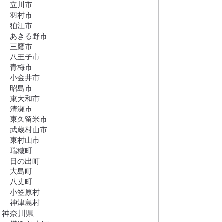
立川市
羽村市
狛江市
あきる野市
三鷹市
八王子市
青梅市
小金井市
昭島市
東大和市
清瀬市
東久留米市
武蔵村山市
東村山市
瑞穂町
日の出町
大島町
八丈町
小笠原村
神津島村
神奈川県