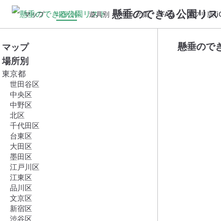
懸垂のできる公園リス
マップ
場所別
遊具別
リンク集
FAQ
アプリ版(iO
懸垂ので
マップ
場所別
東京都
世田谷区
中央区
中野区
北区
千代田区
台東区
大田区
墨田区
江戸川区
江東区
品川区
文京区
新宿区
渋谷区