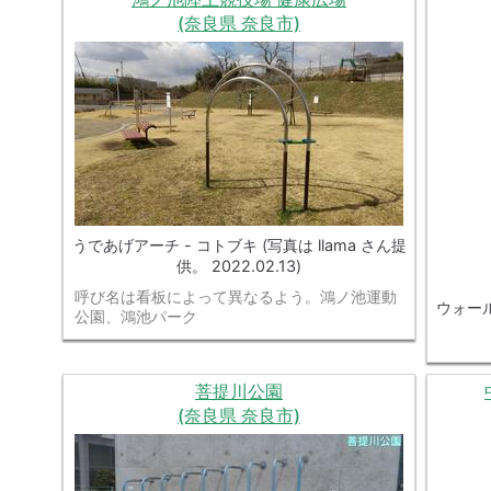
(奈良県 奈良市)
うであげアーチ - コトブキ (写真は llama さん提
供。 2022.02.13)
呼び名は看板によって異なるよう。鴻ノ池運動
ウォール
公園、鴻池パーク
菩提川公園
(奈良県 奈良市)