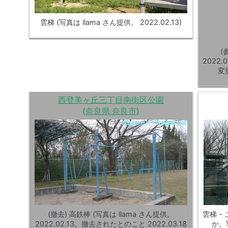
雲梯 (写真は llama さん提供。 2022.02.13)
(
2022
変
西登美ヶ丘三丁目南街区公園
(奈良県 奈良市)
(撤去) 高鉄棒 (写真は llama さん提供。
雲梯 -
2022.02.13。撤去されたとのこと 2022.03.18
か。写