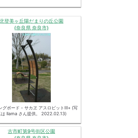
北登美ヶ丘陽だまりの丘公園
(奈良県 奈良市)
グボード - サカヱ アスロビットⅢ+ (写
は llama さん提供。 2022.02.13)
古市町第9号街区公園
(奈良県 奈良市)