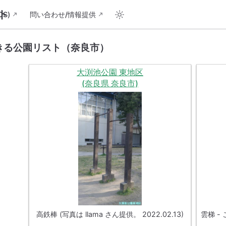
ト
S)
問い合わせ/情報提供
きる公園リスト（奈良市）
大渕池公園 東地区
(奈良県 奈良市)
高鉄棒 (写真は llama さん提供。 2022.02.13)
雲梯 -