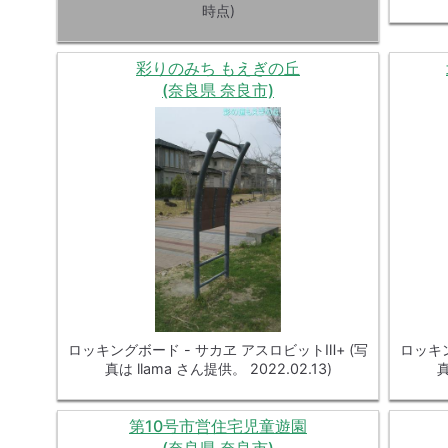
時点)
彩りのみち もえぎの丘
(奈良県 奈良市)
ロッキングボード - サカヱ アスロビットⅢ+ (写
ロッキン
真は llama さん提供。 2022.02.13)
真
第10号市営住宅児童遊園
(奈良県 奈良市)