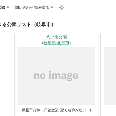
ト
S)
問い合わせ/情報提供
きる公園リスト（岐阜市）
八ツ梅公園
(岐阜県 岐阜市)
懸垂平行棒 - 日都産業 (吊り輪側がない！)