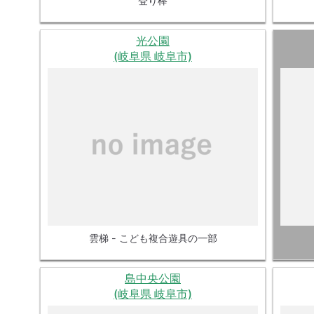
登り棒
光公園
(岐阜県 岐阜市)
雲梯 - こども複合遊具の一部
島中央公園
(岐阜県 岐阜市)