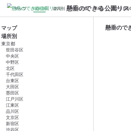
懸垂のできる公園リス
マップ
場所別
遊具別
リンク集
FAQ
アプリ版(iO
懸垂ので
マップ
場所別
東京都
世田谷区
中央区
中野区
北区
千代田区
台東区
大田区
墨田区
江戸川区
江東区
品川区
文京区
新宿区
渋谷区