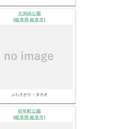
大洞緑公園
(岐阜県 岐阜市)
ぶらさがり - タカオ
祈年町公園
(岐阜県 岐阜市)