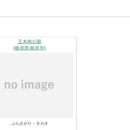
正木南公園
(岐阜県 岐阜市)
ぶらさがり - タカオ