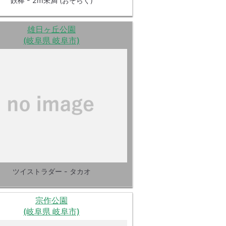
鉄棒 - 2m未満 (おそらく)
雄日ヶ丘公園
(岐阜県 岐阜市)
ツイストラダー - タカオ
宗作公園
(岐阜県 岐阜市)