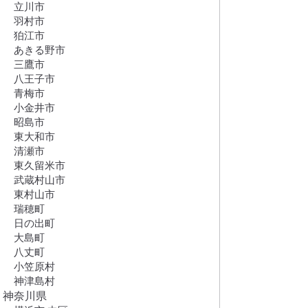
立川市
羽村市
狛江市
あきる野市
三鷹市
八王子市
青梅市
小金井市
昭島市
東大和市
清瀬市
東久留米市
武蔵村山市
東村山市
瑞穂町
日の出町
大島町
八丈町
小笠原村
神津島村
神奈川県