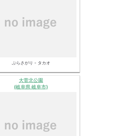
ぶらさがり - タカオ
大菅北公園
(岐阜県 岐阜市)