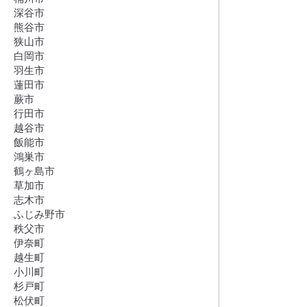
深谷市
熊谷市
狭山市
白岡市
羽生市
蓮田市
蕨市
行田市
越谷市
飯能市
鴻巣市
鶴ヶ島市
草加市
志木市
ふじみ野市
秩父市
伊奈町
越生町
小川町
杉戸町
松伏町