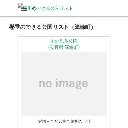
懸垂のできる公園リスト（箕輪町）
垣外児童公園
(長野県 箕輪町)
雲梯 - こども複合遊具の一部