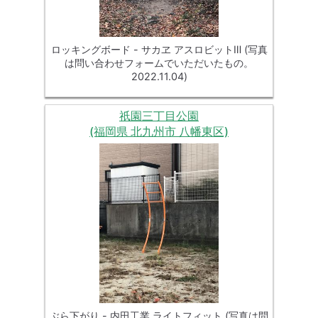
ロッキングボード - サカヱ アスロビットⅢ (写真
は問い合わせフォームでいただいたもの。
2022.11.04)
祇園三丁目公園
(福岡県 北九州市 八幡東区)
ぶら下がり - 内田工業 ライトフィット (写真は問