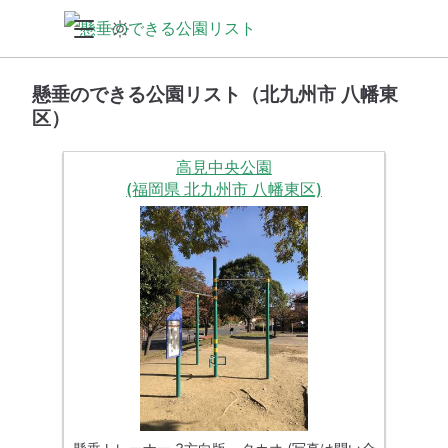
懸垂のできる公園リスト（北九州市 八幡東
区）
高見中央公園
(福岡県 北九州市 八幡東区)