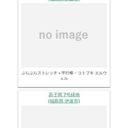
ぶらぶらストレッチ＋平行棒 - コトブキ エルウ
ェル
高子岡 7号緑地
(福島県 伊達市)