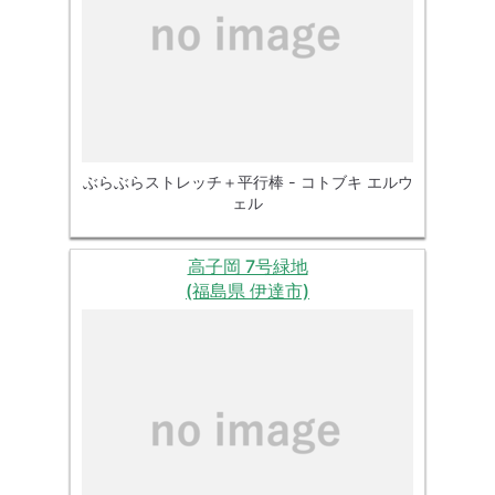
ぶらぶらストレッチ＋平行棒 - コトブキ エルウ
ェル
高子岡 7号緑地
(福島県 伊達市)