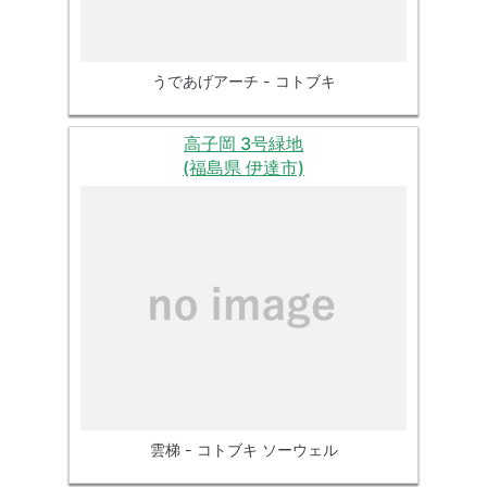
うであげアーチ - コトブキ
高子岡 3号緑地
(福島県 伊達市)
雲梯 - コトブキ ソーウェル