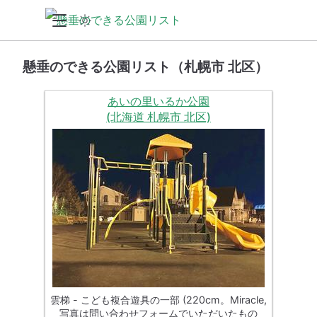
懸垂のできる公園リスト（札幌市 北区）
あいの里いるか公園
(北海道 札幌市 北区)
雲梯 - こども複合遊具の一部 (220cm。Miracle,
写真は問い合わせフォームでいただいたもの