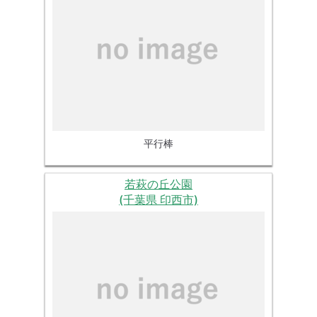
平行棒
若萩の丘公園
(千葉県 印西市)