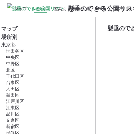
懸垂のできる公園リス
マップ
場所別
遊具別
リンク集
FAQ
アプリ版(iO
懸垂ので
マップ
場所別
東京都
世田谷区
中央区
中野区
北区
千代田区
台東区
大田区
墨田区
江戸川区
江東区
品川区
文京区
新宿区
渋谷区