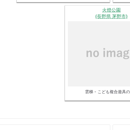
火燈公園
(長野県 茅野市)
雲梯 - こども複合遊具