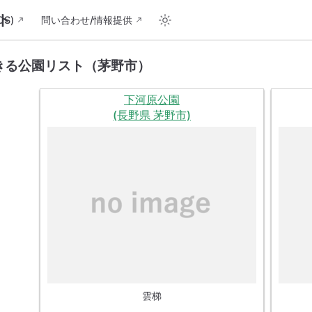
ト
S)
問い合わせ/情報提供
きる公園リスト（茅野市）
下河原公園
(長野県 茅野市)
雲梯