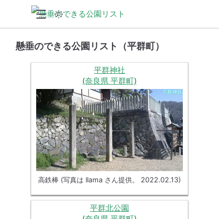
懸垂のできる公園リスト（平群町）
平群神社
(奈良県 平群町)
高鉄棒 (写真は llama さん提供。 2022.02.13)
平群北公園
(奈良県 平群町)