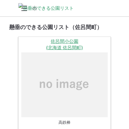
懸垂のできる公園リスト（佐呂間町）
佐呂間小公園
(北海道 佐呂間町)
高鉄棒