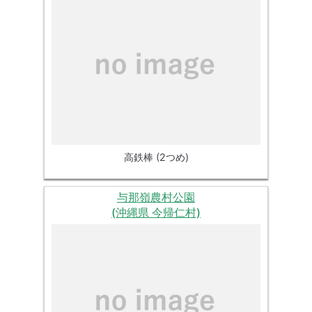
高鉄棒 (2つめ)
与那嶺農村公園
(沖縄県 今帰仁村)