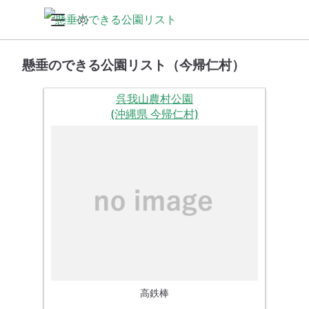
懸垂のできる公園リスト（今帰仁村）
呉我山農村公園
(沖縄県 今帰仁村)
高鉄棒