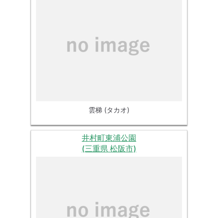
雲梯 (タカオ)
井村町東浦公園
(三重県 松阪市)