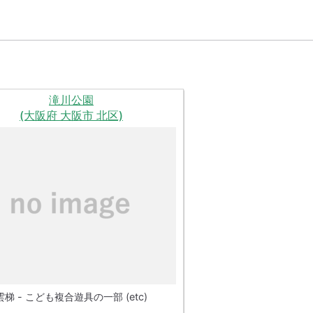
滝川公園
(大阪府 大阪市 北区)
雲梯 - こども複合遊具の一部 (etc)