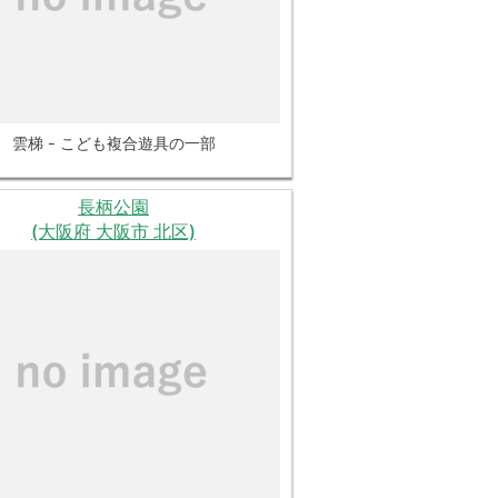
雲梯 - こども複合遊具の一部
長柄公園
(大阪府 大阪市 北区)