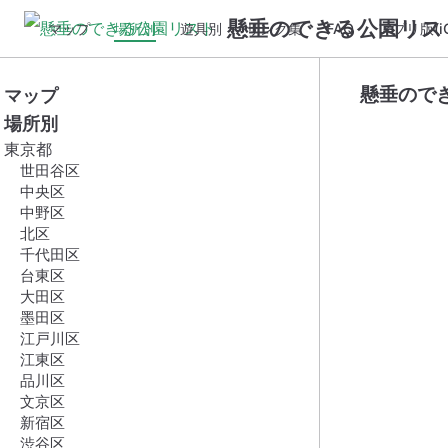
懸垂のできる公園リス
マップ
場所別
遊具別
リンク集
FAQ
アプリ版(iO
懸垂ので
マップ
場所別
東京都
世田谷区
中央区
中野区
北区
千代田区
台東区
大田区
墨田区
江戸川区
江東区
品川区
文京区
新宿区
渋谷区