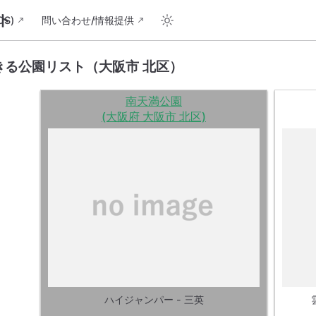
ト
S)
問い合わせ/情報提供
きる公園リスト（大阪市 北区）
南天満公園
(大阪府 大阪市 北区)
ハイジャンパー - 三英