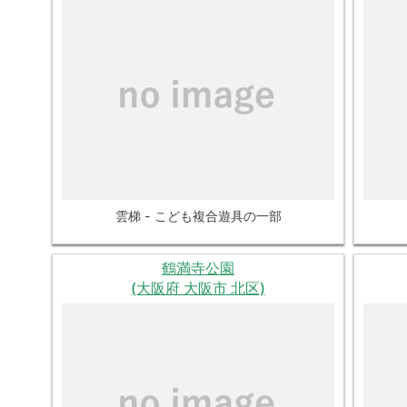
雲梯 - こども複合遊具の一部
鶴満寺公園
(大阪府 大阪市 北区)