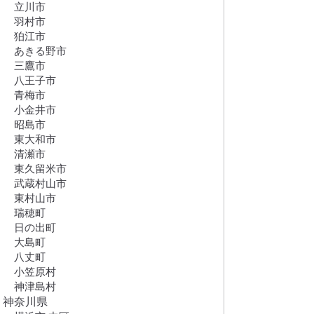
立川市
羽村市
狛江市
あきる野市
三鷹市
八王子市
青梅市
小金井市
昭島市
東大和市
清瀬市
東久留米市
武蔵村山市
東村山市
瑞穂町
日の出町
大島町
八丈町
小笠原村
神津島村
神奈川県