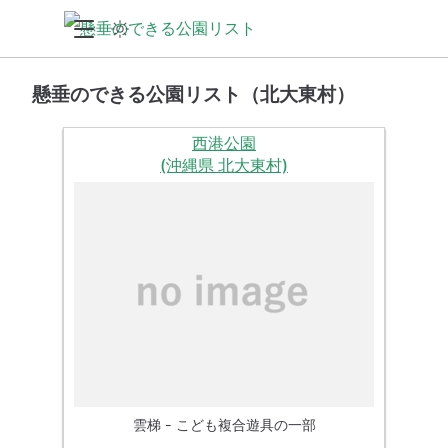
懸垂のできる公園リスト（北大東村）
西港公園
(沖縄県 北大東村)
雲梯 - こども複合遊具の一部