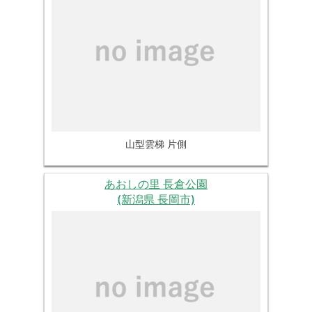
山型雲梯 片側
あおしの里 長倉公園
(新潟県 長岡市)