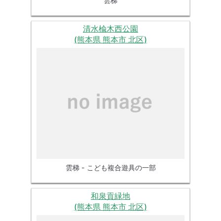
雲梯
清水楡木西公園
(熊本県 熊本市 北区)
雲梯 - こども複合遊具の一部
和泉貢緑地
(熊本県 熊本市 北区)