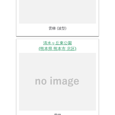
雲梯 (波型)
清水ヶ丘東公園
(熊本県 熊本市 北区)