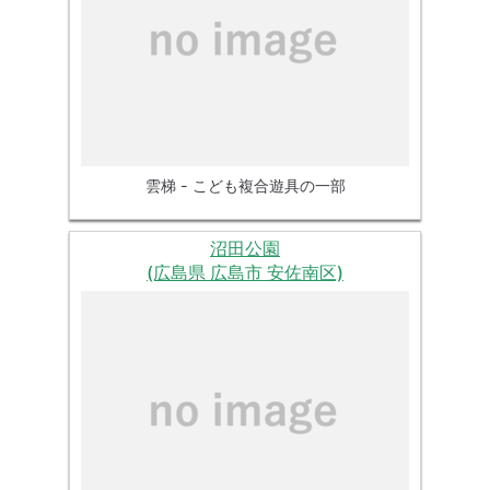
雲梯 - こども複合遊具の一部
沼田公園
(広島県 広島市 安佐南区)