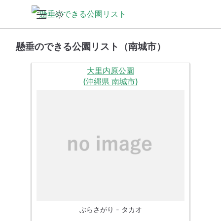
懸垂のできる公園リスト（南城市）
大里内原公園
(沖縄県 南城市)
ぶらさがり - タカオ