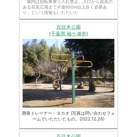
「園内は自転車乗り入れ禁止。入口から器具の
ある花見広場まで片道600m以上歩く必要あ
り」という情報もいただいた
百目木公園
(千葉県 袖ケ浦市)
懸垂トレーナー - タカオ (写真は問い合わせフォ
ームでいただいたもの。2022.12.26)
百目木公園