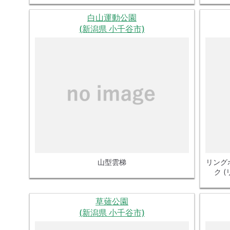
白山運動公園
(新潟県 小千谷市)
山型雲梯
リング
ク 
草薙公園
(新潟県 小千谷市)