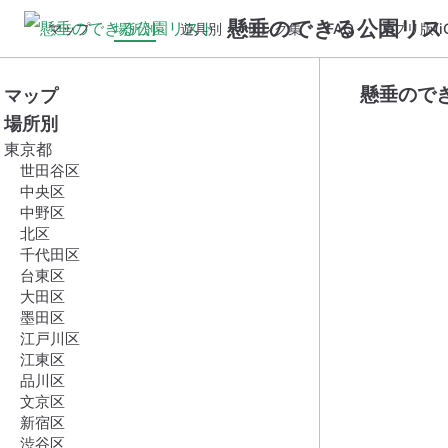
懸垂のできる公園リス
マップ
場所別
遊具別
リンク集
FAQ
アプリ版(iO
懸垂ので
マップ
場所別
東京都
世田谷区
中央区
中野区
北区
千代田区
台東区
大田区
墨田区
江戸川区
江東区
品川区
文京区
新宿区
渋谷区