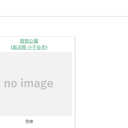
西部公園
(新潟県 小千谷市)
雲梯