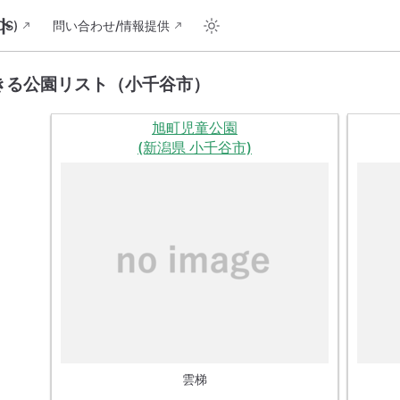
ト
S)
問い合わせ/情報提供
きる公園リスト（小千谷市）
旭町児童公園
(新潟県 小千谷市)
雲梯