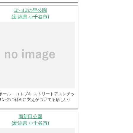
ぽっぽの里公園
(新潟県 小千谷市)
ポール - コトブキ ストリートアスレチッ
(リングに斜めに支えがついてる珍しい)
両新田公園
(新潟県 小千谷市)