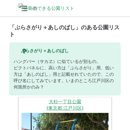
「ぶらさがり＋あしのばし」のある公園リス
ト
ぶらさがり＋あしのばし
ハングバー（サカヱ）に似ているが別もの。
ピクトパネルに、高い方は「ぶらさがり」用、低い
方は「あしのばし」用と記載せれていたので、この
呼び名にしてみています。いまのところ江戸川区の
何箇所かのみ？
大杉一丁目公園
(東京都 江戸川区)