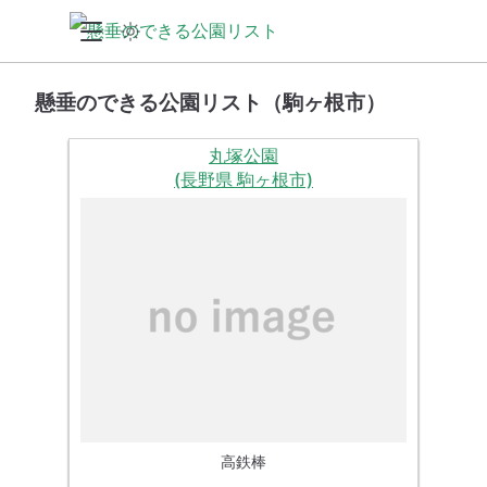
懸垂のできる公園リスト（駒ヶ根市）
丸塚公園
(長野県 駒ヶ根市)
高鉄棒