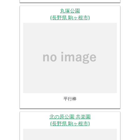
丸塚公園
(長野県 駒ヶ根市)
平行棒
北の原公園 共楽園
(長野県 駒ヶ根市)