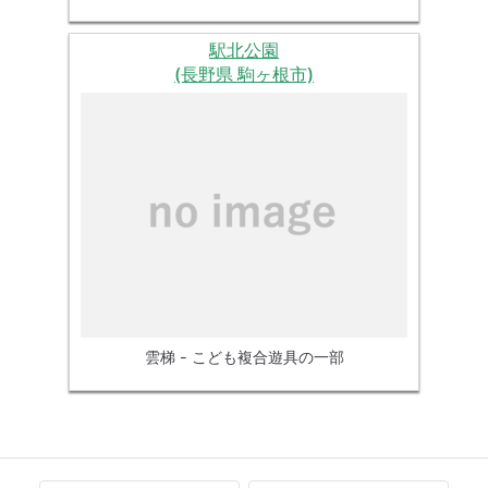
駅北公園
(長野県 駒ヶ根市)
雲梯 - こども複合遊具の一部