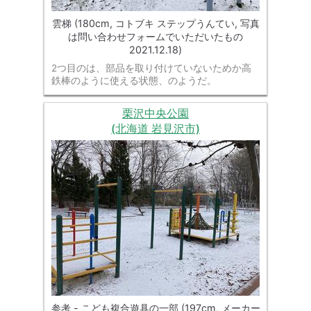
雲梯 (180cm, コトブキ ステップうんてい, 写真
は問い合わせフォームでいただいたもの
2021.12.18)
2つ目のは、部品を取り付けていないためか高
鉄棒のように使える状態、のようだ。
栗沢中央公園
(北海道 岩見沢市)
参考 - こども複合遊具の一部 (197cm, メーカー