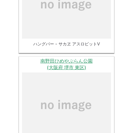
ハングバー - サカヱ アスロビットⅤ
南野田ひめやぶらん公園
(大阪府 堺市 東区)