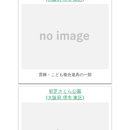
雲梯 - こども複合遊具の一部
初芝さくら公園
(大阪府 堺市 東区)