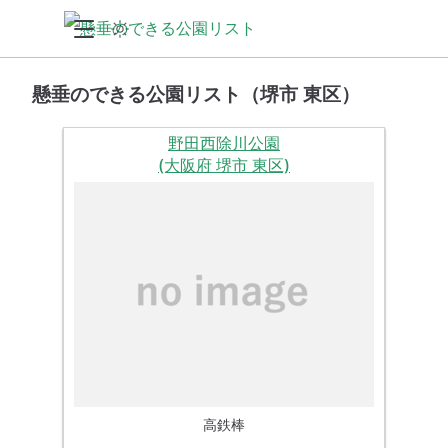
懸垂のできる公園リスト（堺市 東区）
野田西除川公園
(大阪府 堺市 東区)
高鉄棒