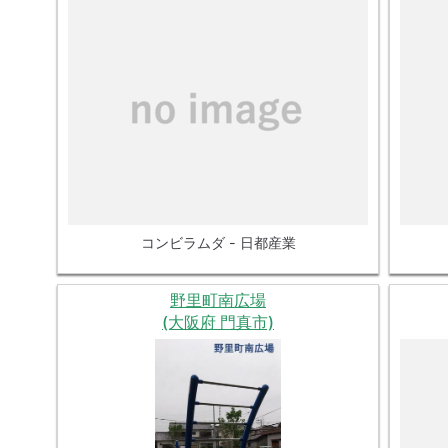
コンビラムダ - 日都産業
野里町南広場
(大阪府 門真市)