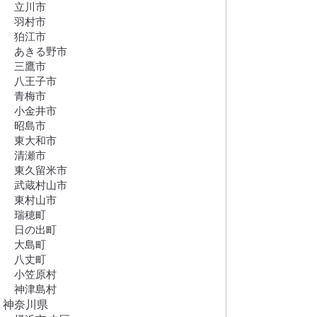
立川市
羽村市
狛江市
あきる野市
三鷹市
八王子市
青梅市
小金井市
昭島市
東大和市
清瀬市
東久留米市
武蔵村山市
東村山市
瑞穂町
日の出町
大島町
八丈町
小笠原村
神津島村
神奈川県