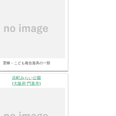
雲梯 - こども複合遊具の一部
浜町みらい公園
(大阪府 門真市)