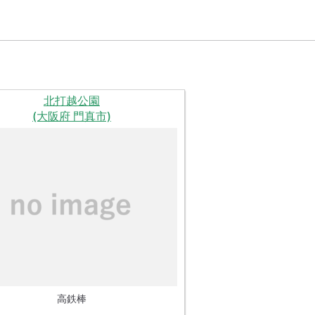
北打越公園
(大阪府 門真市)
高鉄棒