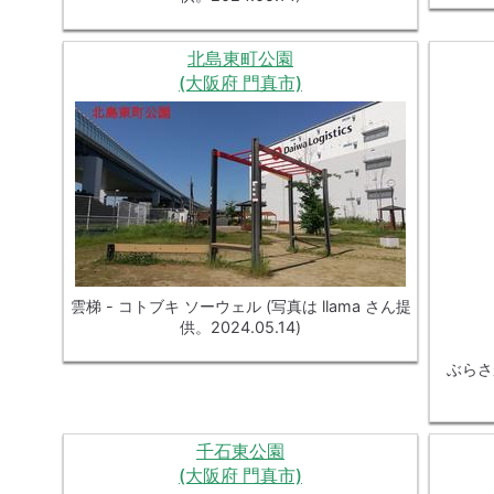
北島東町公園
(大阪府 門真市)
雲梯 - コトブキ ソーウェル (写真は llama さん提
供。2024.05.14)
ぶらさが
千石東公園
(大阪府 門真市)