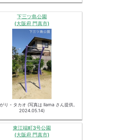
下三ツ島公園
(大阪府 門真市)
り - タカオ (写真は llama さん提供。
2024.05.14)
東江端町3号公園
(大阪府 門真市)