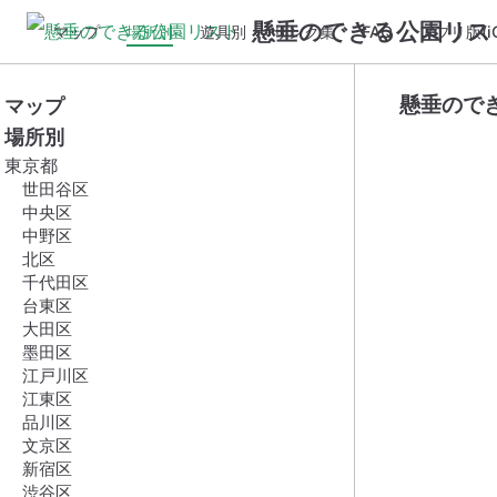
懸垂のできる公園リス
マップ
場所別
遊具別
リンク集
FAQ
アプリ版(iO
懸垂ので
マップ
場所別
東京都
世田谷区
中央区
中野区
北区
千代田区
台東区
大田区
墨田区
江戸川区
江東区
品川区
文京区
新宿区
渋谷区