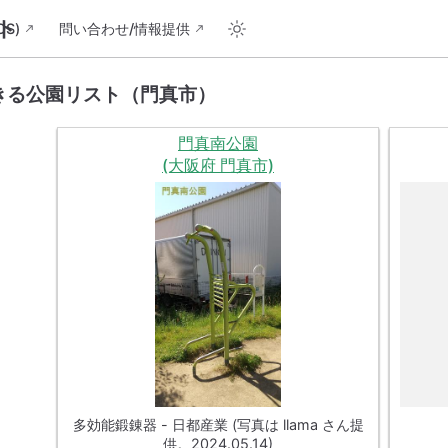
ト
S)
問い合わせ/情報提供
きる公園リスト（門真市）
門真南公園
(大阪府 門真市)
多効能鍛錬器 - 日都産業 (写真は llama さん提
供。2024.05.14)